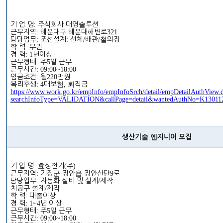
기 업 명
:
주식회사 대영솔루션
근무지역
:
해운대구 해운대해변로
321
담당업무
:
조선설계
:
선체
/
배관
/
철의장
학 력
:
무관
경 력
: 1
년이상
근무형태
:
주
5
일 근무
근무시간
: 09:00~18:00
임금조건
:
월
220
만원
복리후생
: 4
대보험
,
퇴직금
https://www.work.go.kr/empInfo/empInfoSrch/detail/empDetailAuthView.
searchInfoType=VALIDATION&callPage=detail&wantedAuthNo=K1301121
생산기술 엔지니어 모집
기 업 명
:
효성전기
(
주
)
근무지역
:
기장군 장안읍 장안산단
9
로
담당업무
:
자동화 설비 및 설계
/
제작
치공구 설계
/
제작
학 력
:
대졸이상
경 력
: 1~4
년 이상
근무형태
:
주
5
일 근무
근무시간
: 09:00~18:00