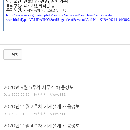
임금조건
:
연봉
3,700
만원
(3
년차기준
)
복리후생
: 4
대보험
,
퇴직금 등
우대보건
:
/
,CAD
기계
자동차전공
중급이상
https://www.work.go.kr/empInfo/empInfoSrch/detail/empDetailAuthView.do?
searchInfoType=VALIDATION&callPage=detail&wantedAuthNo=KJBA002111010007&r
목록
2020년 9월 5주차 사무직 채용정보
Date
2020.09.29
By
관리자
Views
518
2020년11월 2주차 기계설계 채용정보
Date
2020.11.11
By
관리자
Views
511
2020년11월 4주차 기계설계 채용정보