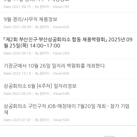
Date
2021.09.15
By
관리자
Views
793
9월 경리/사무직 채용정보
Date
2021.09.09
By
관리자
Views
628
『제2회 부산진구·부산상공회의소 합동 채용박람회』 2025년 09
월 25일(목) 14:00~17:00
Date
2025.09.10
By
관리자
Views
289
기장군에서 10월 26일 일자리 박람회를 개최한다.
Date
2023.10.19
By
관리자
Views
604
상공회의소 6월 [4주차] 일자리정보
Date
2022.06.29
By
관리자
Views
590
상공회의소 구인구직 JOB-매칭데이 7월20일 개최 - 참가 기업
체
Date
2023.07.07
By
관리자
Views
584