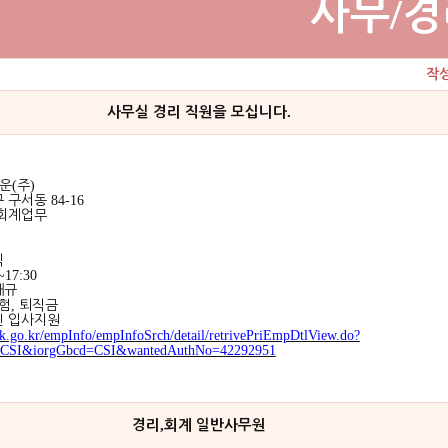
/
사무
경
작
.
사무실 경리 직원을 모십니다
운
(
주
)
구 구서동
84-16
회계업무
직
~17:30
내규
험
,
퇴직금
인 입사지원
k.go.kr/empInfo/empInfoSrch/detail/retrivePriEmpDtlView.do?
e=CSI&iorgGbcd=CSI&wantedAuthNo=42292951
,
경리
회계 일반사무원