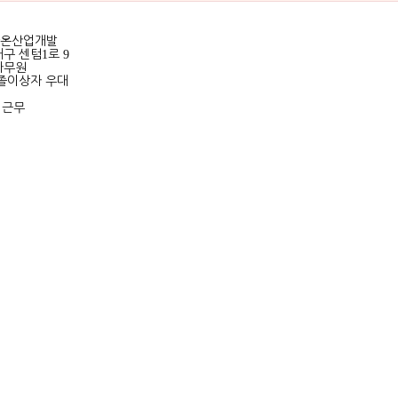
온산업개발
구 센텀
1
로
9
사무원
졸이상자 우대
 근무
~18:00
만원 이상
험
,
퇴직금
넷 입사지원
k.go.kr/empInfo/empInfoSrch/detail/empDetailAuthView.do?
=VALIDATION&callPage=detail&wantedAuthNo=K130112202110066&rtnTarge