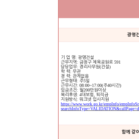
광명건
기 업 명
:
광명건설
근무지역
:
금정구 체육공원로
591
담당업무
:
경리사무원
(
건설
)
학 력
:
무관
경 력
:
관계없음
근무형태
:
주
5
일
근무시간
: 08:00~17:00(
주
40
시간
)
임금조건
:
월
200
만원이상
복리후생
: 4
대보험
,
퇴직금
지원방식
:
워크넷 입사지원
https://www.work.go.kr/empInfo/empInfoSr
searchInfoType=VALIDATION&callPage=de
함께 같