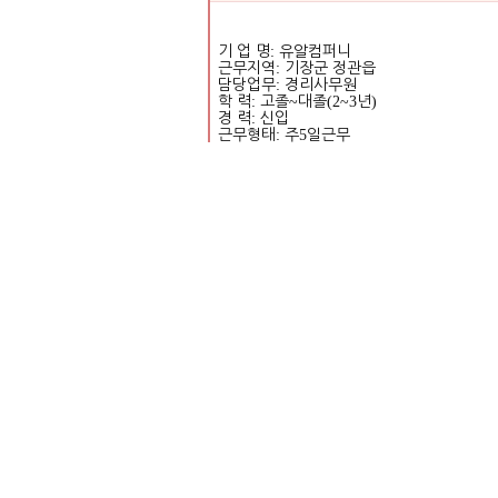
기 업 명
:
유알컴퍼니
근무지역
:
기장군 정관읍
담당업무
:
경리사무원
학 력
:
고졸
~
대졸
(2~3
년
)
경 력
:
신입
근무형태
:
주
5
일근무
근무시간
: 10:00~17:00
임금조건
:
월
192
만원
~200
만원
복리후생
: 4
대보험
,
퇴직금
지원방식
:
워크넷 입사지원
https://www.work.go.kr/empInfo/empInfoSr
searchInfoType=VALIDATION&callPage=de
목록