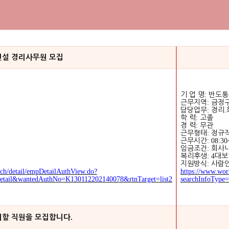
설 경리사무원 모집
기 업 명
:
반도통
근무지역
:
금정
담당업무
:
경리
.
학 력
:
고졸
경 력
:
무관
근무형태
:
정규
근무시간
: 08:30
임금조건
:
회사
복리후생
: 4
대보
지원방식
:
사람
ch/detail/empDetailAuthView.do?
https://www.wor
tail&wantedAuthNo=K130112202140078&rtnTarget=list2
searchInfoTyp
.
이할 직원을 모집합니다