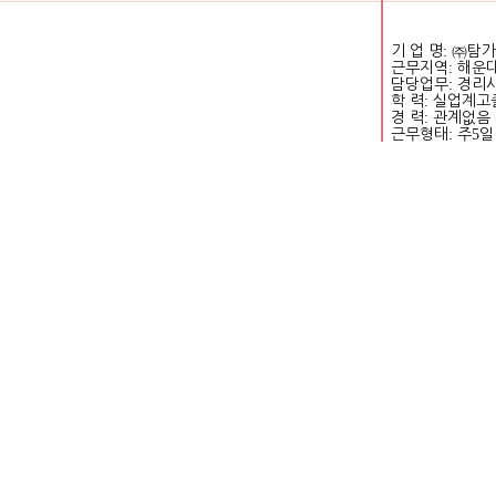
기 업 명
:
㈜
탐가
근무지역
:
해운대
담당업무
:
경리
학 력
:
실업계고
경 력
:
관계없음
근무형태
:
주
5
일
근무시간
: 09:00
임금조건
:
월
200
복리후생
: 4
대보
지원방식
:
워크
ch/detail/empDetailAuthView.do?
https://www.wor
tail&wantedAuthNo=K130112202140025&rtnTarget=list5
searchInfoType