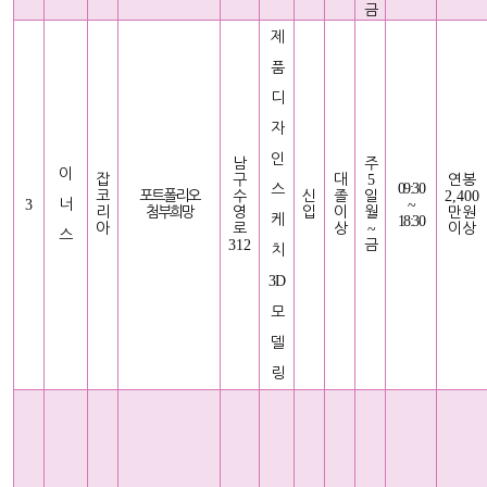
금
제
품
디
자
인
남
주
이
잡
구
대
5
연봉
09:30
스
코
포트폴리오
수
신
졸
일
2,400
3
너
~
리
첨부희망
영
입
이
월
만원
케
18:30
아
로
상
~
이상
스
312
금
치
3D
모
델
링