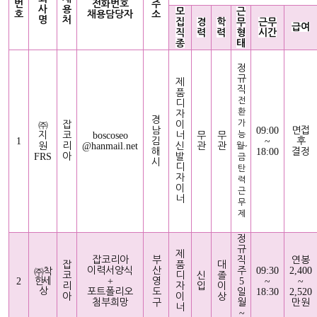
번
전화번호
주
사
용
모
근
호
채용담당자
소
명
처
집
경
학
무
근무
급여
직
력
력
형
시간
종
태
정
규
제
직
품
전
디
환
자
경
가
㈜
잡
이
남
09:00
면접
지
코
boscoseo
너
무
무
능
1
김
~
후
원
리
@hanmail.net
신
관
관
~
월
해
18:00
결정
FRS
아
발
금
시
디
탄
자
력
이
근
너
무
제
정
규
제
잡코리아
부
직
연봉
잡
품
대
이력서양식
산
주
09:30
2,400
㈜
착
코
디
신
졸
2
한세
+
영
5
~
~
리
자
입
이
상
포트폴리오
도
일
18:30
2,520
아
이
상
첨부희망
구
월
만원
너
~