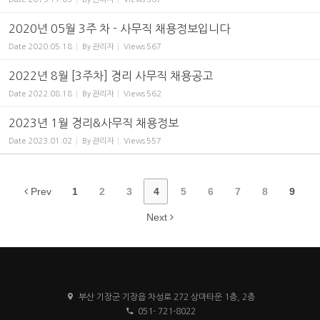
2020년 05월 3주 차 - 사무직 채용정보입니다
Date
2020.05.18
By
관리자
Views
567
2022년 8월 [3주차] 경리 사무직 채용공고
Date
2022.08.18
By
관리자
Views
562
2023년 1월 경리&사무직 채용정보
Date
2023.01.02
By
관리자
Views
557
Prev
1
2
3
4
5
6
7
8
9
Next
부산 기장군 기장읍 차성로 272 상마타운 1층, 2층
051- 721-8022