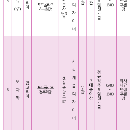
5
쥬
-
관
5
~
면접
리
관
관
포트폴리오
읍
디
일
18:00
후결
아
(
주
)
첨부희망
산
월
정
자
단
3
~
로
금
이
너
시
각
정
규
제
센
초
직
회사
모
잡
텀
대
주
09:00
내규
품
코
포트폴리오
무
중
6
졸
5
~
면접
다
리
첨부희망
관
앙
디
이
일
18:00
후결
아
로
라
상
월
정
97
자
~
금
이
너