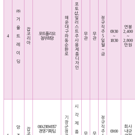
포
토
㈜
샵
,
해
일
정
거
운
러
규
대
스
직
연봉
율
잡
구
트
주
09:30
2,400
코
포트폴리오
무
무
4
좌
주
5
~
~
트
리
첨부희망
관
관
동
사
일
18:30
2,800
아
레
순
용
월
만원
환
제
~
이
로
품
금
디
딩
자
인
시
각
기
정
장
규
제
010-2309-8357
군
직
회사
앙
잡
경영기획팀
정
주
09:00
내규
품
코
무
무