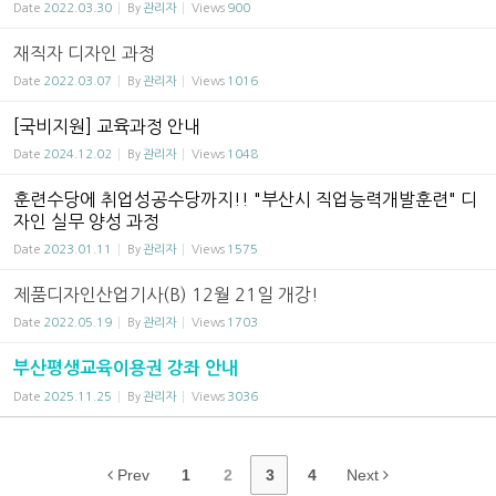
Date
2022.03.30
By
관리자
Views
900
재직자 디자인 과정
Date
2022.03.07
By
관리자
Views
1016
[국비지원] 교육과정 안내
Date
2024.12.02
By
관리자
Views
1048
훈련수당에 취업성공수당까지!! "부산시 직업능력개발훈련" 디
자인 실무 양성 과정
Date
2023.01.11
By
관리자
Views
1575
제품디자인산업기사(B) 12월 21일 개강!
Date
2022.05.19
By
관리자
Views
1703
부산평생교육이용권 강좌 안내
Date
2025.11.25
By
관리자
Views
3036
Prev
1
2
3
4
Next