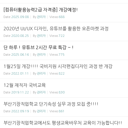
[컴퓨터활용능력2급 자격증] 개강예정!
Date
2025.09.08
By
관리자
Views
688
2020년 UI/UX 디자인, 유튜브를 활용한 오픈마켓 과정
Date
2020.08.25
By
관리자
Views
722
단 하루 ! 유튜브 2시간 무료 특강 ~ !
Date
2025.06.16
By
관리자
Views
775
1월25일 개강!!!! 국비지원 시각편집디자인 과정 반 개강
Date
2022.01.11
By
관리자
Views
822
12월 재직자 국비교육
Date
2019.11.22
By
관리자
Views
830
부산기장직업학교 단기속성 실무 과정 모집 중!!!!
Date
2022.09.19
By
관리자
Views
861
부산기장직업학교에서도 평생교육바우처 교육이 가능합니다!!