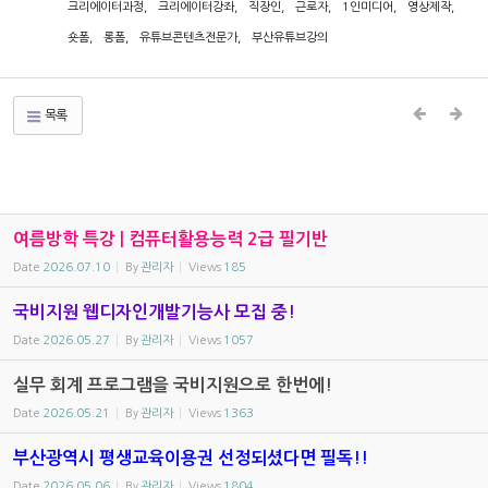
크리에이터과정
,
크리에이터강좌
,
직장인
,
근로자
,
1인미디어
,
영상제작
,
숏폼
,
롱폼
,
유튜브콘텐츠전문가
,
부산유튜브강의
목록
여름방학 특강 | 컴퓨터활용능력 2급 필기반
Date
2026.07.10
By
관리자
Views
185
국비지원 웹디자인개발기능사 모집 중!
Date
2026.05.27
By
관리자
Views
1057
실무 회계 프로그램을 국비지원으로 한번에!
Date
2026.05.21
By
관리자
Views
1363
부산광역시 평생교육이용권 선정되셨다면 필독!!
Date
2026.05.06
By
관리자
Views
1804