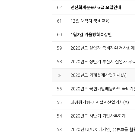
62
전산회계운용사3급 모집안내
61
12월 재직자 국비교육
60
1월2일 겨울방학특강반
59
2020년도 실업자 국비지원 전산회계1
58
2020년도 상반기 부산시 실업자 
»
2020년도 기계설계산업기사(A)
56
2020년도 국민내일배움카드 국비
55
과정평가형-기계설계산업기사(A)
54
2020년도 하반기 기업사무회계
53
2020년 UI/UX 디자인, 유튜브를