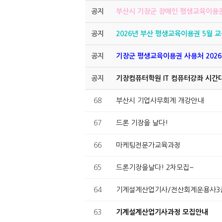
공지
부산시 기장군 장애인 평생교육이용
공지
2026년 부산 평생교육이용권 5월 교
공지
기장군 평생교육이용권 사용처 202
공지
기장컴퓨터학원 IT 컴퓨터강좌 시간
68
부산시 기업사무회계 개강안내
67
드론 기장을 날다!
66
마케팅전문가교육과정
65
드론기장을날다! 2차모집~
64
기계설계산업기사/전산회계운용사
63
기계설계산업기사과정 모집안내