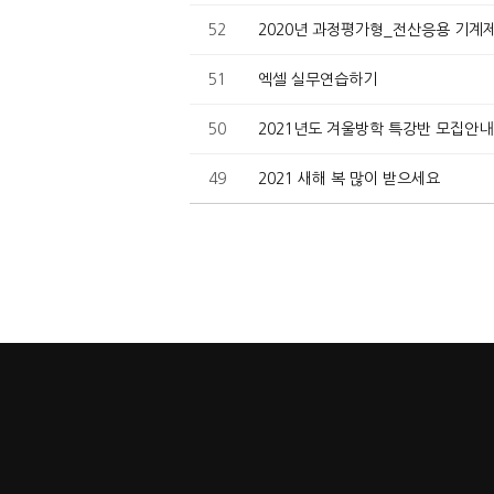
52
2020년 과정평가형_전산응용 기
51
엑셀 실무연습하기
50
2021년도 겨울방학 특강반 모집안
49
2021 새해 복 많이 받으세요