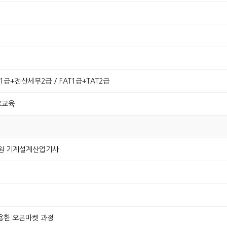
급+전산세무2급 / FAT1급+TAT2급
무료교육
지원 기계설계산업기사
 활용한 오픈마켓 과정