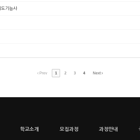
계제도기능사
내
Prev
1
2
3
4
Next
학교소개
모집과정
과정안내