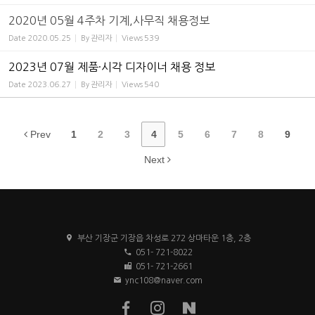
2020년 05월 4주차 기계,사무직 채용정보
Date
2020.05.25
By
관리자
Views
539
2023년 07월 제품·시각 디자이너 채용 정보
Date
2023.06.27
By
관리자
Views
540
Prev
1
2
3
4
5
6
7
8
9
Next
부산 기장군 기장읍 차성로 272 상마타운 1층, 2층
051- 721-8022
051- 721-2661
ync108@naver.com